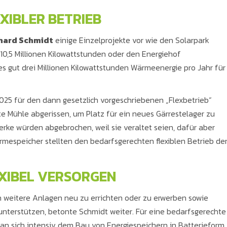
XIBLER BETRIEB
hard Schmidt
einige Einzelprojekte vor wie den Solarpark
10,5 Millionen Kilowattstunden oder den Energiehof
s gut drei Millionen Kilowattstunden Wärmeenergie pro Jahr für
025 für den dann gesetzlich vorgeschriebenen „Flexbetrieb“
te Mühle abgerissen, um Platz für ein neues Gärrestelager zu
rke würden abgebrochen, weil sie veraltet seien, dafür aber
mespeicher stellten den bedarfsgerechten flexiblen Betrieb de
EXIBEL VERSORGEN
h weitere Anlagen neu zu errichten oder zu erwerben sowie
nterstützen, betonte Schmidt weiter. Für eine bedarfsgerechte
an sich intensiv dem Bau von Energiespeichern in Batterieform