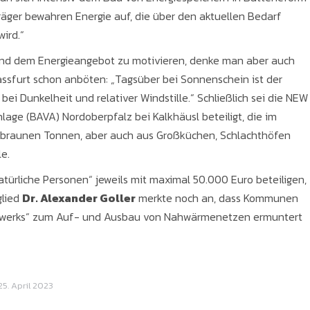
räger bewahren Energie auf, die über den aktuellen Bedarf
ird.“
nd dem Energieangebot zu motivieren, denke man aber auch
Hassfurt schon anböten: „Tagsüber bei Sonnenschein ist der
bei Dunkelheit und relativer Windstille.“ Schließlich sei die NEW
lage (BAVA) Nordoberpfalz bei Kalkhäusl beteiligt, die im
 braunen Tonnen, aber auch aus Großküchen, Schlachthöfen
e.
türliche Personen“ jeweils mit maximal 50.000 Euro beteiligen,
glied
Dr. Alexander Goller
merkte noch an, dass Kommunen
zwerks“ zum Auf- und Ausbau von Nahwärmenetzen ermuntert
25. April 2023