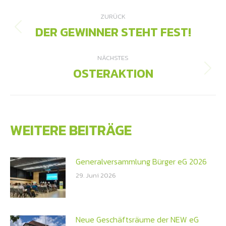
KOMMENTARNAVIGATION
ZURÜCK
DER GEWINNER STEHT FEST!
Vorheriger
Beitrag:
NÄCHSTES
OSTERAKTION
Nächster
Beitrag:
WEITERE BEITRÄGE
Generalversammlung Bürger eG 2026
29. Juni 2026
Neue Geschäftsräume der NEW eG